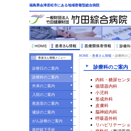
福島県会津若松市にある地域密着型総合病院
HOME
>
患者さん情報
> 診療科の
診療科のご案内
診療日のご案内
診療科のご案内
内科・糖尿センタ
外来のご案内
循環器内科
小児科
入院のご案内
形成外科
救急室のご案内
皮膚科
脳神経内科
健診のご案内
呼吸器外科
がん診療のご案内
リハビリテーショ
腹腔鏡下手術