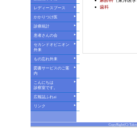
麻酔科
（東洋医学
歯科
レディースブース
かかりつけ医
診療統計
患者さんの会
セカンドオピニオン
外来
もの忘れ外来
図書サービスのご案
内
こんにちは
診察室です。
広報誌ふれai
リンク
CopyRight(C) Takeda